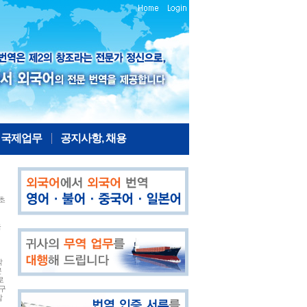
 국제업무
공지사항, 채용
초
을
외
작
문
로
 구
감