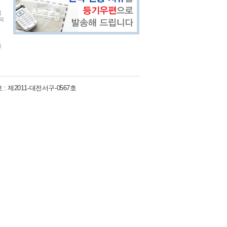
실
의
을
 :
제2011-대전서구-0567호