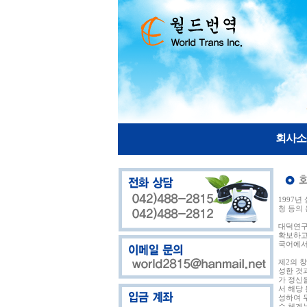
회사소
1997
청 등의
대덕연구
확보하고
국어에서
제2의 
성한 것
가 정신
서 해당
성하여 
수 체계